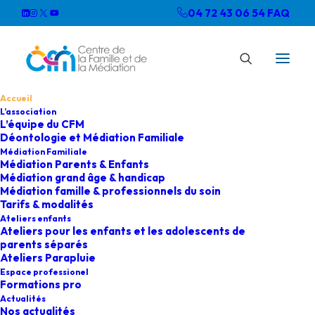
04 72 43 06 54
FAQ
Accueil
L’association
L’équipe du CFM
Déontologie et Médiation Familiale
Médiation Familiale
Médiation Parents & Enfants
Médiation grand âge & handicap
Médiation famille & professionnels du soin
Tarifs & modalités
Ateliers enfants
Ateliers pour les enfants et les adolescents de
parents séparés
Ateliers Parapluie
Espace professionel
Formations pro
Actualités
Nos actualités