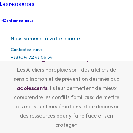
Les ressources
Comprendre et faire
Contactez-nous
face aux conflits
Nous sommes à votre écoute
familiaux dans les
Contactez-nous
collèges et les lycées.
+33 (0)4 72 43 06 54
Les Ateliers Parapluie sont des ateliers de
sensibilisation et de prévention destinés aux
adolescents
. Ils leur permettent de mieux
comprendre les conflits familiaux, de mettre
des mots sur leurs émotions et de découvrir
des ressources pour y faire face et s’en
protéger.