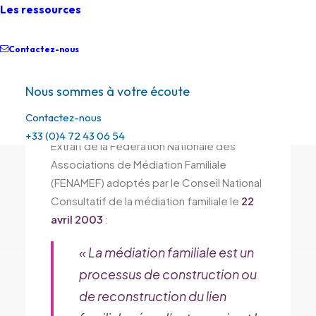
Les ressources
Contactez-nous
Définition de la médiation
Nous sommes à votre écoute
familiale
Contactez-nous
+33 (0)4 72 43 06 54
Extrait de la Fédération Nationale des
Associations de Médiation Familiale
(FENAMEF) adoptés par le Conseil National
Consultatif de la médiation familiale le
22
avril 2003
:
« La médiation familiale est un
processus de construction ou
de reconstruction du lien