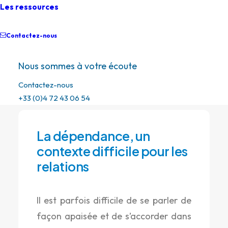
Les ressources
La médiation en
Contactez-nous
contexte de vulnérabilité
Nous sommes à votre écoute
Un soutien adapté à chaque situation
Contactez-nous
+33 (0)4 72 43 06 54
La dépendance, un
contexte difficile pour les
relations
Il est parfois difficile de se parler de
façon apaisée et de s’accorder dans