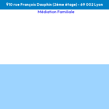
10 rue François Dauphin (2ème étage) - 69 002 Lyon
Médiation Familiale
Médiation Pare
& Enfants
L’équipe du CFM
Médiation gran
Déontologie et
âge & handicap
Médiation
Médiation famil
amiliale
& professionnel
du soin
Tarifs & modalit