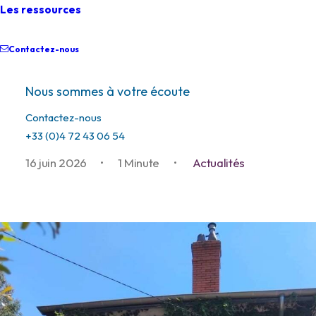
Les ressources
Contactez-nous
Nous sommes à votre écoute
Antenne Oullins
Contactez-nous
+33 (0)4 72 43 06 54
16 juin 2026
•
1 Minute
•
Actualités