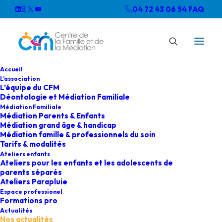
04 72 43 06 54
FAQ
Accueil
L’association
L’équipe du CFM
Déontologie et Médiation Familiale
Médiation Familiale
Médiation Parents & Enfants
Médiation grand âge & handicap
Médiation famille & professionnels du soin
Tarifs & modalités
Ateliers enfants
Ateliers pour les enfants et les adolescents de
parents séparés
Ateliers Parapluie
Espace professionel
Formations pro
Actualités
Nos actualités