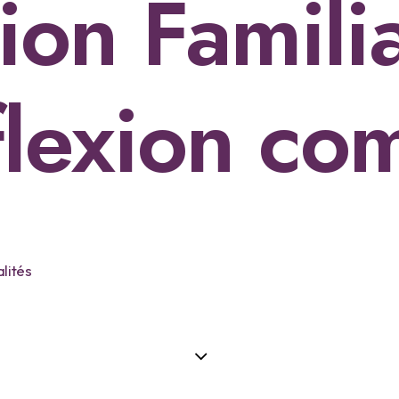
ion Familia
flexion c
lités