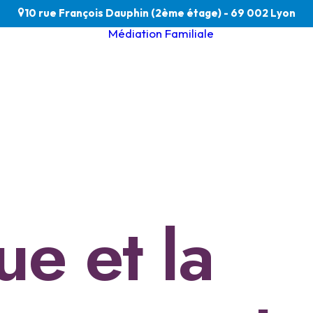
10 rue François Dauphin (2ème étage) - 69 002 Lyon
Médiation Familiale
Médiation Pare
& Enfants
L’équipe du CFM
Médiation gran
Déontologie et
âge & handicap
Médiation
Médiation famil
amiliale
& professionnel
du soin
Tarifs & modalit
ue et la