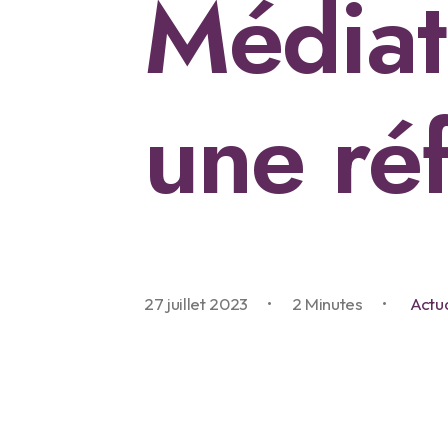
Médiat
une ré
27 juillet 2023
•
2 Minutes
•
Actua