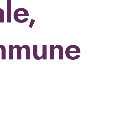
le,
ommune