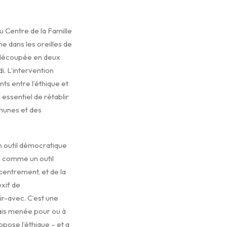
du Centre de la Famille
ne dans les oreilles de
t découpée en deux
i. L’intervention
ts entre l’éthique et
 essentiel de rétablir
mmunes et des
n outil démocratique
e comme un outil
écentrement, et de la
exif de
ir-avec. C’est une
mais menée pour ou à
opose l’éthique – et a