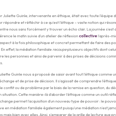
r Juliette Guinle, intervenante en éthique, était avec toute l’équipe 
r répondre et réfléchir à ce qu’est l’éthique – vaste notion qui réson
entre nous sans forcément y trouver un écho clair. La journée s’es
ence le matin suivie d’un atelier de réflexion
collective
l’après-mid
aspect à la fois philosophique et concret permettant de faire des pon
 En effet, la médiation familiale
recoupe
plusieurs objectifs dont celui
re les personnes et ainsi de parvenir à des prises de décisions co
s.
liette Guinle nous a proposé de saisir avant tout l’éthique comme u
change et de prise de décision. Il s’agissait de comprendre l’éthiqu
 de conflit ou de problème par le biais de la remise en question, du d
n situation. Cette manière-là d’aborder l’éthique comme un outil réfl
hange permet l’acquisition d’un nouveau type de pouvoir : le pouvo
uve en médiation familiale également puisqu’une médiation n’est ja
 mais bien avec elles. Ainsi, s’emparer de la grille de lecture que pr