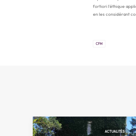
fortiori l’éthique app
en les considérant c
CFM
ACTUALITÉS