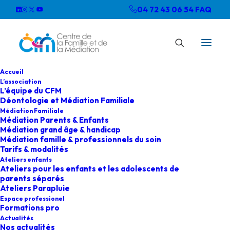
04 72 43 06 54
FAQ
Accueil
L’association
L’équipe du CFM
Déontologie et Médiation Familiale
Médiation Familiale
Médiation Parents & Enfants
Médiation grand âge & handicap
Médiation famille & professionnels du soin
Tarifs & modalités
Ateliers enfants
Ateliers pour les enfants et les adolescents de
parents séparés
Ateliers Parapluie
Espace professionel
Formations pro
Actualités
Nos actualités