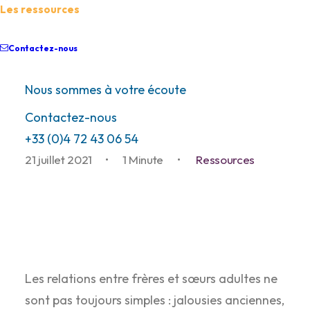
Les ressources
Article sur les conflits
intra-familiaux, Femme
Contactez-nous
Actuelle Sénior de juillet
Nous sommes à votre écoute
2021
Contactez-nous
+33 (0)4 72 43 06 54
21 juillet 2021
•
1 Minute
•
Ressources
Les relations entre frères et sœurs adultes ne
sont pas toujours simples : jalousies anciennes,