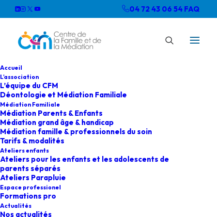
04 72 43 06 54
FAQ
Accueil
L’association
L’équipe du CFM
Déontologie et Médiation Familiale
Médiation Familiale
Médiation Parents & Enfants
Médiation grand âge & handicap
Médiation famille & professionnels du soin
Tarifs & modalités
Ateliers enfants
Ateliers pour les enfants et les adolescents de
parents séparés
Ateliers Parapluie
Espace professionel
Formations pro
Actualités
Nos actualités