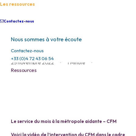
Les ressources
Contactez-nous
Présentation du CFM à
la Métropole Aidante
Nous sommes à votre écoute
Contactez-nous
+33 (0)4 72 43 06 54
25 novembre 2022
•
1 Minute
•
Ressources
Le service du mois à la métropole aidante – CFM
Voici la vidéo de l’intervention du CFM dans le cadre