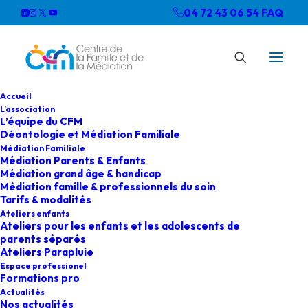
04 72 43 06 54
FAQ
Accueil
L’association
L’équipe du CFM
Déontologie et Médiation Familiale
Médiation Familiale
Médiation Parents & Enfants
Médiation grand âge & handicap
Médiation famille & professionnels du soin
Tarifs & modalités
Ateliers enfants
Ateliers pour les enfants et les adolescents de
parents séparés
Ateliers Parapluie
Espace professionel
Formations pro
Actualités
Nos actualités