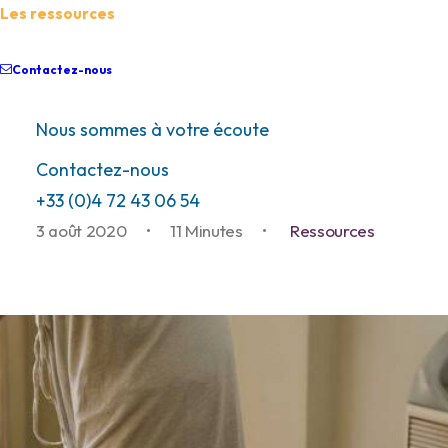
Les ressources
Épuisement du proche
aidant, article Odyssée,
Contactez-nous
FENAMEF, édition
Nous sommes à votre écoute
octobre 2019
Contactez-nous
+33 (0)4 72 43 06 54
3 août 2020
•
11 Minutes
•
Ressources