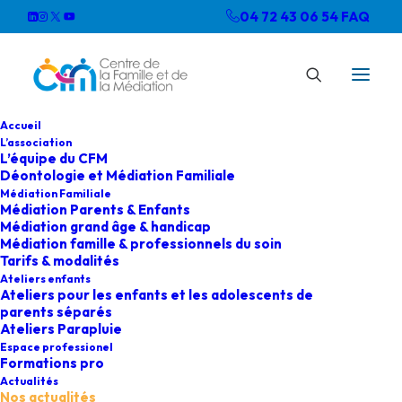
04 72 43 06 54
FAQ
Accueil
L’association
L’équipe du CFM
Déontologie et Médiation Familiale
Médiation Familiale
Médiation Parents & Enfants
Médiation grand âge & handicap
Médiation famille & professionnels du soin
Tarifs & modalités
Ateliers enfants
Ateliers pour les enfants et les adolescents de
parents séparés
Ateliers Parapluie
Espace professionel
Formations pro
Actualités
Nos actualités