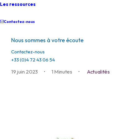
Les ressources
Le CFM lauréat du prix
Contactez-nous
communication des
Nous sommes à votre écoute
Irénées d'Or
Contactez-nous
+33 (0)4 72 43 06 54
19 juin 2023
•
1 Minutes
•
Actualités